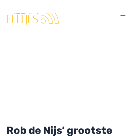
Ga
naar
de
Mai
inhoud
Men
Rob de Nijs’ grootste