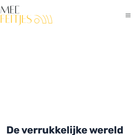
Ga
naar
de
Ma
inhoud
Me
De verrukkelijke wereld