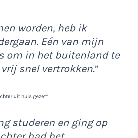
nen worden, heb ik
dergaan. Eén van mijn
s om in het buitenland te
vrij snel vertrokken.
”
ng studeren en ging op
chter had het