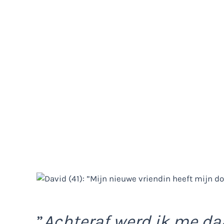
”
Achteraf werd ik me da