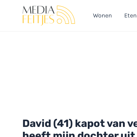
Ga
naar
Wonen
Eten
de
inhoud
David (41) kapot van ve
heeft mijn dochter uit