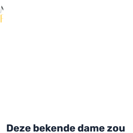
Ga
naar
de
Ma
inhoud
Me
Deze bekende dame zou