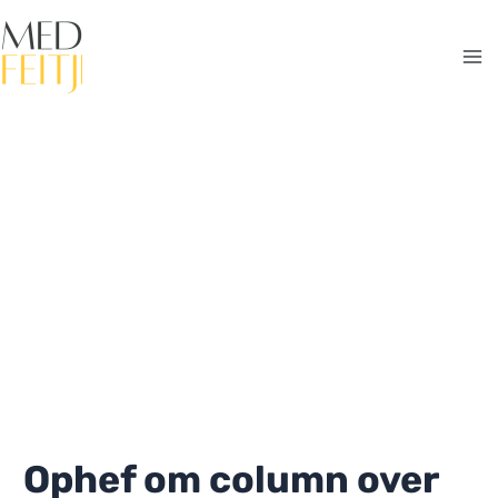
Ga
naar
de
Ma
inhoud
Me
Ophef om column over