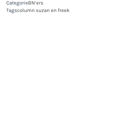
Categorie
BN’ers
Tags
column
suzan en freek