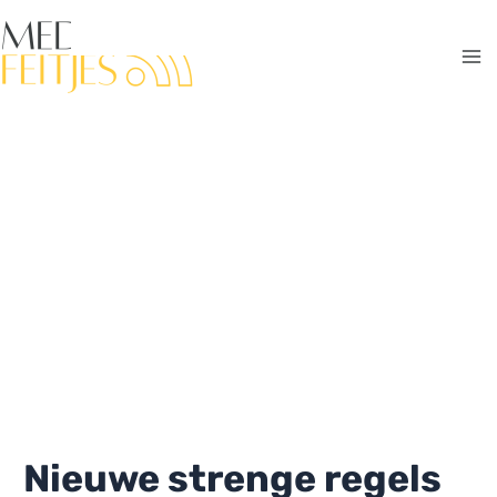
Ga
naar
de
Ma
inhoud
Me
Nieuwe strenge regels