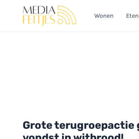
Ga
naar
Wonen
Eten
de
inhoud
Grote terugroepactie
vondst in witbrood!