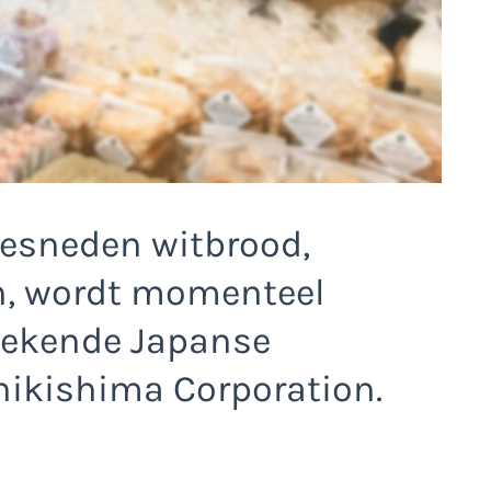
gesneden witbrood,
n, wordt momenteel
bekende Japanse
hikishima Corporation.