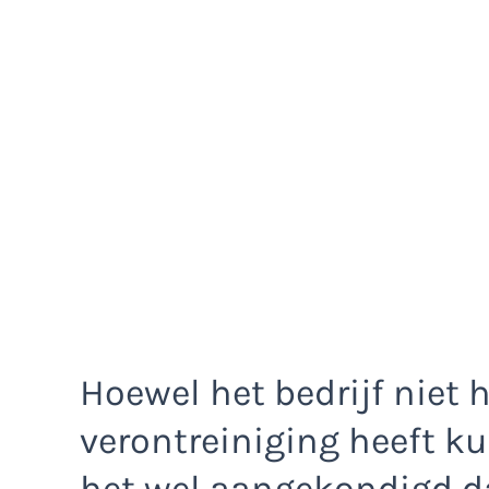
Hoewel het bedrijf niet
verontreiniging heeft k
het wel aangekondigd da