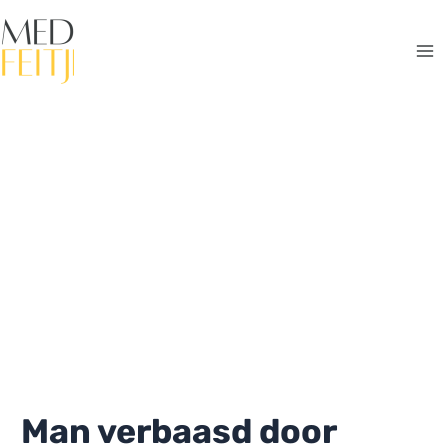
Ga
naar
de
Ma
inhoud
Me
Man verbaasd door