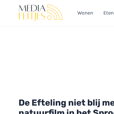
Ga
naar
Wonen
Eten
de
inhoud
De Efteling niet blij 
natuurfilm in het Spr