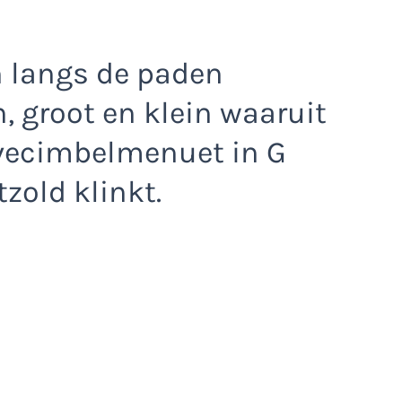
n langs de paden
, groot en klein waaruit
avecimbelmenuet in G
zold klinkt.