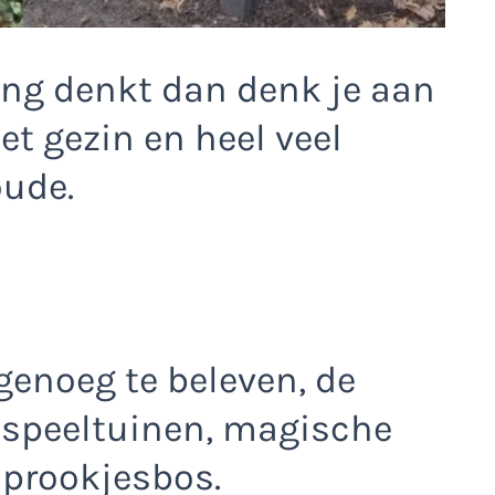
ing denkt dan denk je aan
et gezin en heel veel
oude.
r genoeg te beleven, de
 speeltuinen, magische
 sprookjesbos.