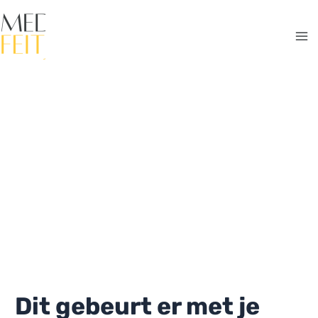
Ga
naar
de
Ma
inhoud
Me
Dit gebeurt er met je