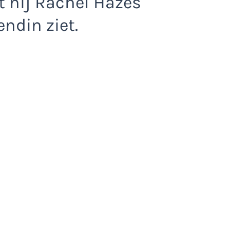
t hij Rachel Hazes
endin ziet.