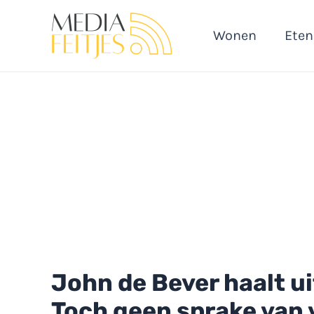
Ga
naar
Wonen
Eten
de
inhoud
John de Bever haalt ui
Toch geen sprake van 