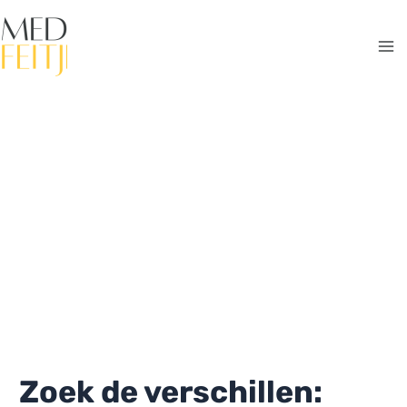
Ga
naar
de
Ma
inhoud
Me
Zoek de verschillen: