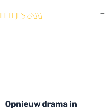
Ga
naar
de
Ma
inhoud
Me
Opnieuw drama in