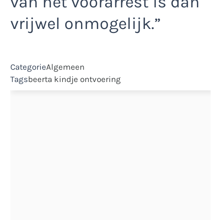
van het voorarrest is dan
vrijwel onmogelijk.”
Categorie
Algemeen
Tags
beerta
kindje
ontvoering