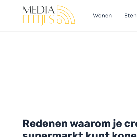
Ga
naar
Wonen
Eten
de
inhoud
Redenen waarom je cro
supermarkt kunt kopen