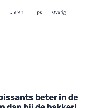
Dieren
Tips
Overig
issants beter in de
 dan bij de bakker!