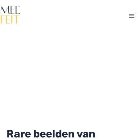
Ga
naar
de
Ma
inhoud
Me
Rare beelden van