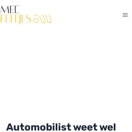
Ga
naar
de
Ma
inhoud
Me
Automobilist weet wel