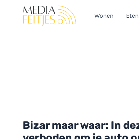
Ga
naar
Wonen
Eten
de
inhoud
Bizar maar waar: In d
verboden om je auto o