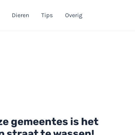
Dieren
Tips
Overig
eze gemeentes is het
p straat te wassen!