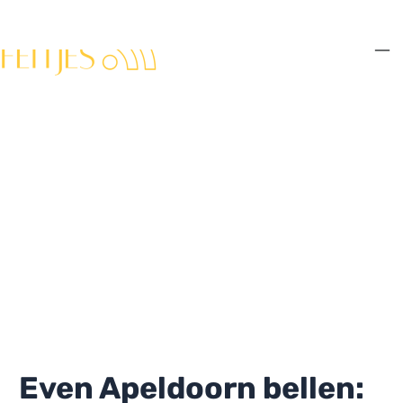
Ga
naar
de
Ma
inhoud
Me
Even Apeldoorn bellen: