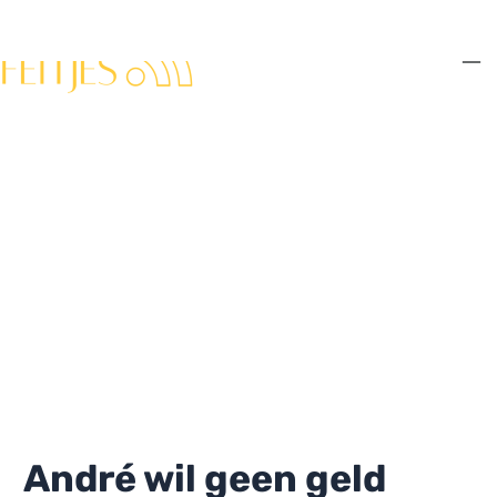
Ga
naar
de
Ma
inhoud
Me
André wil geen geld