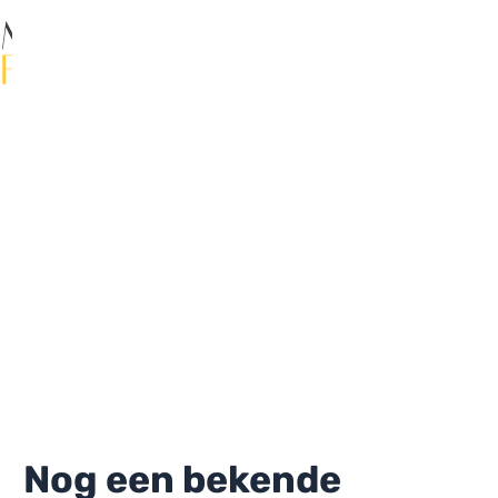
Ga
naar
de
Ma
inhoud
Me
Nog een bekende