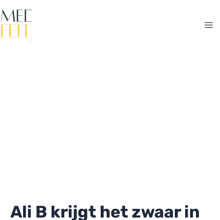
Ga
naar
de
Ma
inhoud
Me
Ali B krijgt het zwaar in