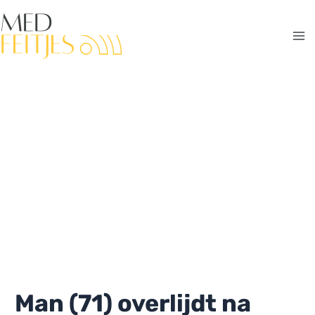
Ga
naar
de
Ma
inhoud
Me
Man (71) overlijdt na